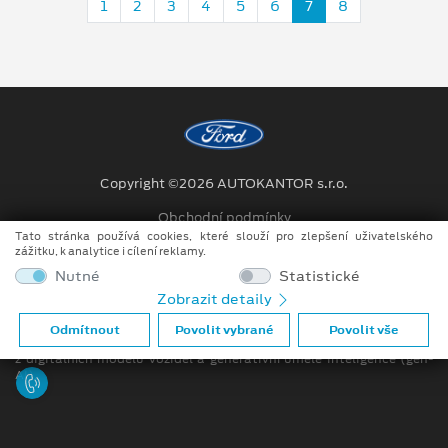
1
2
3
4
5
6
7
8
Copyright ©2026 AUTOKANTOR s.r.o.
Obchodní podmínky
Tato stránka používá cookies, které slouží pro zlepšení uživatelského
Ochrana osobních údajů
zážitku, k analytice i cílení reklamy.
Nutné
Statistické
Prohlášení o zpracování údajů konečných zákazníků
Zobrazit detaily
Při tvorbě videí a obrázků na tomto webu je využíváno kombinace
Odmítnout
Povolit vybrané
Povolit vše
tradičních fotografií či videí, počítačem generovaných snímků (CGI)
z digitálních modelů vozidel a generativní umělé inteligence (gen-
AI).