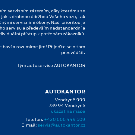
m servisním zázemím, díky kterému se
 jak s drobnou údržbou Vašeho vozu, tak
čnými servisními úkony. Naší prioritou je
ho servisu a především nadstandardní a
dividuální přístup k potřebám zákazníků.
 baví a rozumíme jim! Přijeďte se o tom
přesvědčit.
Tým autoservisu AUTOKANTOR
AUTOKANTOR
Vendryně 999
739 94 Vendryně
ukázat na mapě
Telefon:
+420 606 449 509
E-mail:
servis@autokantor.cz