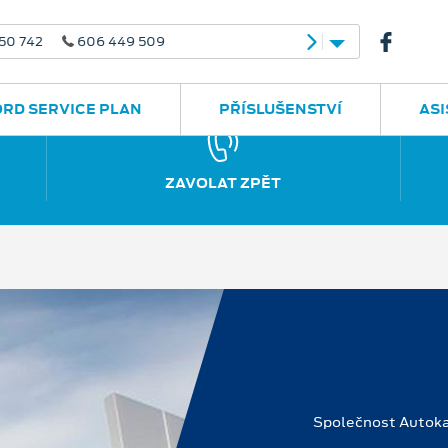
0 742
606 449 509
ORD SERVICE PLAN
PŘÍSLUŠENSTVÍ
ASI
ZAVOLAT ZPĚT
Společnost Autokant