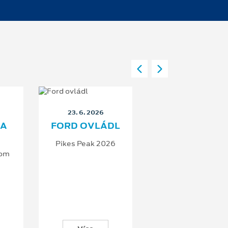
23. 6. 2026
DA
FORD OVLÁDL
PODL
Pikes Peak 2026
Na závod
tom