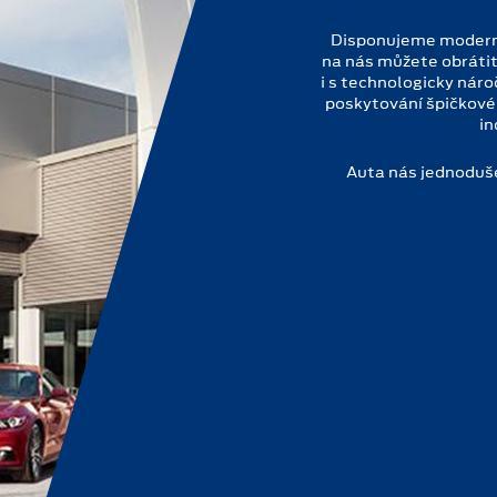
Disponujeme moderní
na nás můžete obrátit
i s technologicky náro
poskytování špičkové
in
Auta nás jednoduše