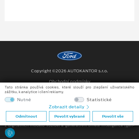
Copyright ©2026 AUTOKANTOR s.r.o.
Obchodní podmínky
Tato stránka používá cookies, které slouží pro zlepšení uživatelského
Ochrana osobních údajů
zážitku, k analytice i cílení reklamy.
Nutné
Statistické
Prohlášení o zpracování údajů konečných zákazníků
Zobrazit detaily
Při tvorbě videí a obrázků na tomto webu je využíváno kombinace
Odmítnout
Povolit vybrané
Povolit vše
tradičních fotografií či videí, počítačem generovaných snímků (CGI)
z digitálních modelů vozidel a generativní umělé inteligence (gen-
AI).