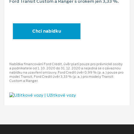
Ford Transit Custom a Ranger s úrokem jen 3,33 %.
Chci nabídku
Nabídka financování Ford Credit, úvěr platí pouze pro právnické osoby
a podnikatele od 1. 10. 2020 do 31. 12. 2020 a nejedná se o závaznou
nabídku na uzavření smlouvy. Ford Credit úvěr 0,99 % (p. a.) pouze pro
model Transit, Ford Credit úvěr 3,33 % (p. a.) pro modely Transit
Custom a Ranger.