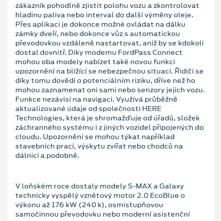
zákazník pohodlně zjistit polohu vozu a zkontrolovat
hladinu paliva nebo interval do další výměny oleje.
Přes aplikaci je dokonce možné ovládat na dálku
zámky dveří, nebo dokonce vůz s automatickou
převodovkou vzdáleně nastartovat, aniž by se kdokoli
dostal dovnitř. Díky modemu FordPass Connect
mohou oba modely nabízet také novou funkci
upozornění na blížící se nebezpečnou situaci. Řidiči se
díky tomu dovědí o potenciálním riziku, dříve než ho
mohou zaznamenat oni sami nebo senzory jejich vozu.
Funkce nezávisí na navigaci. Využívá průběžně
aktualizované údaje od společnosti HERE
Technologies, která je shromažďuje od úřadů, složek
záchranného systému i z jiných vozidel připojených do
cloudu. Upozornění se mohou týkat například
stavebních prací, výskytu zvířat nebo chodců na
dálnici a podobně.
V loňském roce dostaly modely S-MAX a Galaxy
technicky vyspělý vznětový motor 2.0 EcoBlue o
výkonu až 176 kW (240 k), osmistupňovou
samočinnou převodovku nebo moderní asistenční