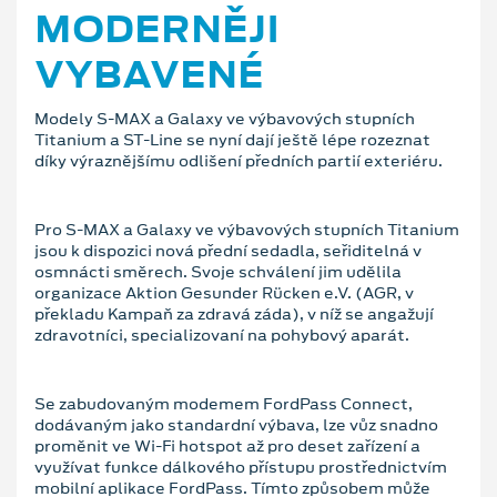
MODERNĚJI
VYBAVENÉ
Modely S-MAX a Galaxy ve výbavových stupních
Titanium a ST-Line se nyní dají ještě lépe rozeznat
díky výraznějšímu odlišení předních partií exteriéru.
Pro S-MAX a Galaxy ve výbavových stupních Titanium
jsou k dispozici nová přední sedadla, seřiditelná v
osmnácti směrech. Svoje schválení jim udělila
organizace Aktion Gesunder Rücken e.V. (AGR, v
překladu Kampaň za zdravá záda), v níž se angažují
zdravotníci, specializovaní na pohybový aparát.
Se zabudovaným modemem FordPass Connect,
dodávaným jako standardní výbava, lze vůz snadno
proměnit ve Wi-Fi hotspot až pro deset zařízení a
využívat funkce dálkového přístupu prostřednictvím
mobilní aplikace FordPass. Tímto způsobem může