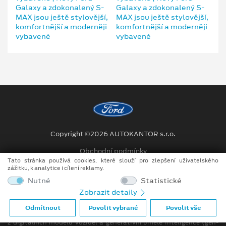
Copyright ©2026 AUTOKANTOR s.r.o.
Obchodní podmínky
Tato stránka používá cookies, které slouží pro zlepšení uživatelského
Ochrana osobních údajů
zážitku, k analytice i cílení reklamy.
Nutné
Statistické
Prohlášení o zpracování údajů konečných zákazníků
Zobrazit detaily
Při tvorbě videí a obrázků na tomto webu je využíváno kombinace
Odmítnout
Povolit vybrané
Povolit vše
tradičních fotografií či videí, počítačem generovaných snímků (CGI)
z digitálních modelů vozidel a generativní umělé inteligence (gen-