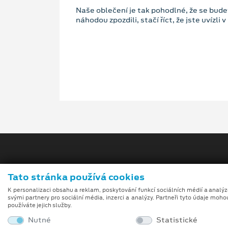
Naše oblečení je tak pohodlné, že se budet
náhodou zpozdili, stačí říct, že jste uvízli
Tato stránka používá cookies
K personalizaci obsahu a reklam, poskytování funkcí sociálních médií a analý
svými partnery pro sociální média, inzerci a analýzy. Partneři tyto údaje moho
Obchodní podmínky
používáte jejich služby.
Nutné
Statistické
Při tvorbě videí a obrázků na tomto webu je využívá