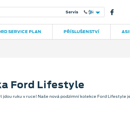
558 350 742
606 449 509
ORD SERVICE PLAN
PŘÍSLUŠENSTVÍ
ASI
a Ford Lifestyle
yl jdou ruku v ruce! Naše nová podzimní kolekce Ford Lifestyle je