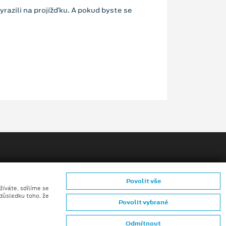
yrazili na projížďku. A pokud byste se
Povolit vše
žíváte, sdílíme se
 důsledku toho, že
ů konečných zákazníků
Povolit vybrané
mků (CGI) z digitálních modelů vozidel a generativní
Odmítnout