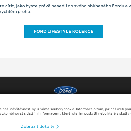
e cítit, jako byste právě nasedli do svého oblíbeného Fordu a v
 v rychlém pruhu!
FORD LIFESTYLE KOLEKCE
Copyright ©2026 AUTOKANTOR s.r.o.
ze naší návštěvnosti využíváme soubory cookie. Informace o tom, jak náš web pou
u zkombinovat s dalšími informacemi, které jste jim poskytli nebo které získali v
Ochrana osobních údajů
Prohlášení o zpracování údaj
Zobrazit detaily
no kombinace tradičních fotografií či videí, počítačem generovaných sní