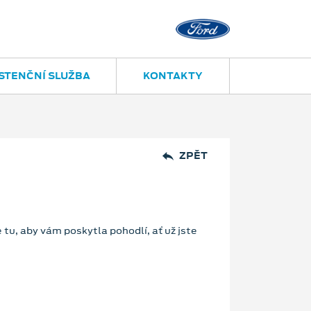
Díly a příslušenství
558
STENČNÍ SLUŽBA
KONTAKTY
ZPĚT
 tu, aby vám poskytla pohodlí, ať už jste