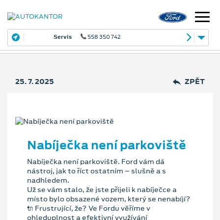
Servis
558 350 742
25. 7. 2025
ZPĚT
Nabíječka není parkoviště
Nabíječka není parkoviště. Ford vám dá
nástroj, jak to říct ostatním – slušně a s
nadhledem.
Už se vám stalo, že jste přijeli k nabíječce a
místo bylo obsazené vozem, který se nenabíjí?
🔌 Frustrující, že? Ve Fordu věříme v
ohleduplnost a efektivní využívání