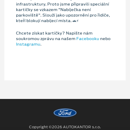
infrastruktury. Proto jsme připravili speciální
kartičky se vzkazem "Nabíječka není
parkoviště". Slouží jako upozornění pro řidiče,
kteří blokují nabíjecí místa. 🚗⚡️
Chcete získat kartičky? Napište nám
soukromou zprávu na našem
Facebooku
nebo
Instagramu
.
Copyright ©2026 AUTOKANTOR s.r.o.